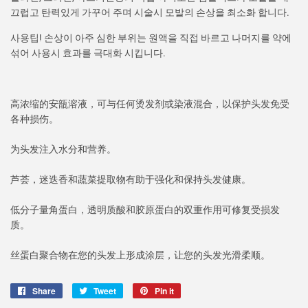
끄럽고 탄력있게 가꾸어 주며 시술시 모발의 손상을 최소화 합니다.
사용팁! 손상이 아주 심한 부위는 원액을 직접 바르고 나머지를 약에
섞어 사용시 효과를 극대화 시킵니다.
高浓缩的安瓿溶液，可与任何烫发剂或染液混合，以保护头发免受
各种损伤。
为头发注入水分和营养。
芦荟，迷迭香和蔬菜提取物有助于强化和保持头发健康。
低分子量角蛋白，透明质酸和胶原蛋白的双重作用可修复受损发
质。
丝蛋白聚合物在您的头发上形成涂层，让您的头发光滑柔顺。
Share
Share
Tweet
Tweet
Pin it
Pin
on
on
on