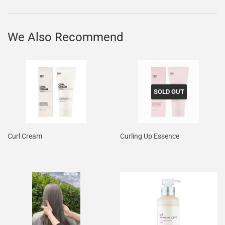
Facebook
Twitter
Pinterest
We Also Recommend
SOLD OUT
Curl Cream
Curling Up Essence